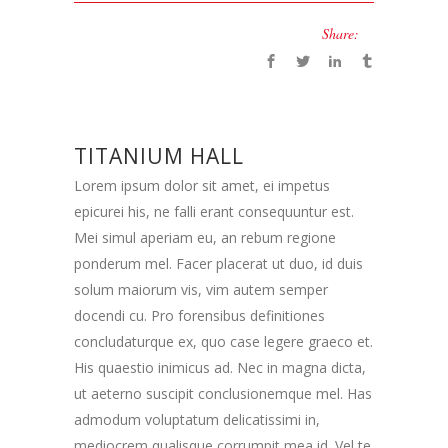
Share:
TITANIUM HALL
Lorem ipsum dolor sit amet, ei impetus
epicurei his, ne falli erant consequuntur est.
Mei simul aperiam eu, an rebum regione
ponderum mel. Facer placerat ut duo, id duis
solum maiorum vis, vim autem semper
docendi cu. Pro forensibus definitiones
concludaturque ex, quo case legere graeco et.
His quaestio inimicus ad. Nec in magna dicta,
ut aeterno suscipit conclusionemque mel. Has
admodum voluptatum delicatissimi in,
mediocrem qualisque corrumpit mea id. Vel te