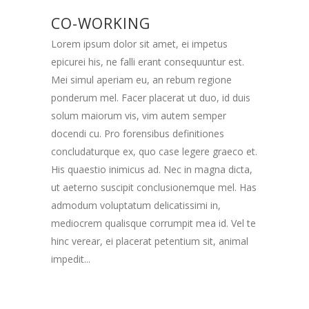
CO-WORKING
Lorem ipsum dolor sit amet, ei impetus
epicurei his, ne falli erant consequuntur est.
Mei simul aperiam eu, an rebum regione
ponderum mel. Facer placerat ut duo, id duis
solum maiorum vis, vim autem semper
docendi cu. Pro forensibus definitiones
concludaturque ex, quo case legere graeco et.
His quaestio inimicus ad. Nec in magna dicta,
ut aeterno suscipit conclusionemque mel. Has
admodum voluptatum delicatissimi in,
mediocrem qualisque corrumpit mea id. Vel te
hinc verear, ei placerat petentium sit, animal
impedit...