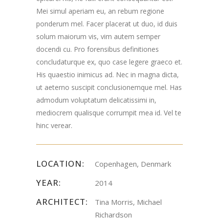
Mei simul aperiam eu, an rebum regione
ponderum mel. Facer placerat ut duo, id duis
solum maiorum vis, vim autem semper
docendi cu. Pro forensibus definitiones
concludaturque ex, quo case legere graeco et.
His quaestio inimicus ad. Nec in magna dicta,
ut aeterno suscipit conclusionemque mel. Has
admodum voluptatum delicatissimi in,
mediocrem qualisque corrumpit mea id. Vel te
hinc verear.
LOCATION:
Copenhagen, Denmark
YEAR:
2014
ARCHITECT:
Tina Morris, Michael
Richardson