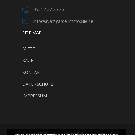
0551 / 37 25 26
info@avantgarde-immobilie.de
SITE MAP
MIETE
KAUF
KONTAKT
DATENSCHUTZ
IMPRESSUM
Copyright © 2018 Avantgarde e.K. All rights reserved
Durch die weitere Nutzung der Seite stimmst du der Verwendung