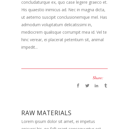
concludaturque ex, quo case legere graeco et.
His quaestio inimicus ad. Nec in magna dicta,
ut aeterno suscipit conclusionemque mel. Has
admodum voluptatum delicatissimi in,
mediocrem qualisque corrumpit mea id. Vel te
hinc verear, ei placerat petentium sit, animal
impedit...
Share:
RAW MATERIALS
Lorem ipsum dolor sit amet, ei impetus
epicurei his, ne falli erant consequuntur est.