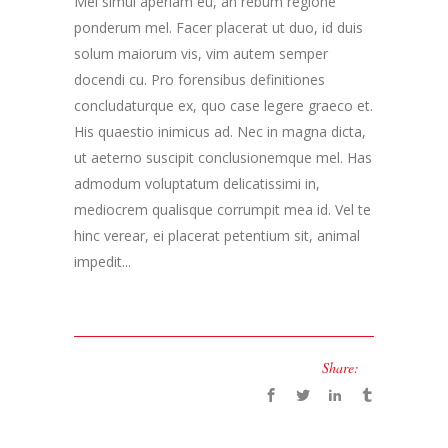
Mei simul aperiam eu, an rebum regione
ponderum mel. Facer placerat ut duo, id duis
solum maiorum vis, vim autem semper
docendi cu. Pro forensibus definitiones
concludaturque ex, quo case legere graeco et.
His quaestio inimicus ad. Nec in magna dicta,
ut aeterno suscipit conclusionemque mel. Has
admodum voluptatum delicatissimi in,
mediocrem qualisque corrumpit mea id. Vel te
hinc verear, ei placerat petentium sit, animal
impedit...
Share: