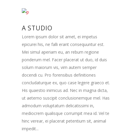
A STUDIO
Lorem ipsum dolor sit amet, ei impetus
epicurei his, ne falli erant consequuntur est.
Mei simul aperiam eu, an rebum regione
ponderum mel. Facer placerat ut duo, id duis
solum maiorum vis, vim autem semper
docendi cu. Pro forensibus definitiones
concludaturque ex, quo case legere graeco et.
His quaestio inimicus ad. Nec in magna dicta,
ut aeterno suscipit conclusionemque mel. Has
admodum voluptatum delicatissimi in,
mediocrem qualisque corrumpit mea id. Vel te
hinc verear, ei placerat petentium sit, animal
impedit...