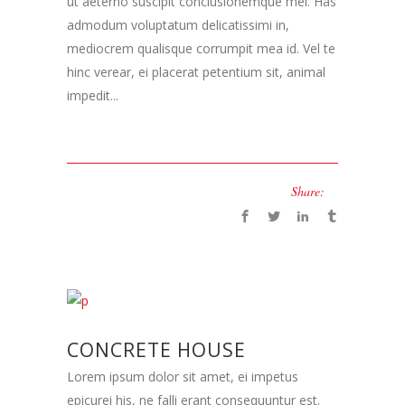
ut aeterno suscipit conclusionemque mel. Has
admodum voluptatum delicatissimi in,
mediocrem qualisque corrumpit mea id. Vel te
hinc verear, ei placerat petentium sit, animal
impedit...
Share:
CONCRETE HOUSE
Lorem ipsum dolor sit amet, ei impetus
epicurei his, ne falli erant consequuntur est.