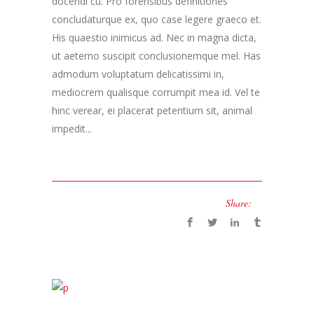
docendi cu. Pro forensibus definitiones
concludaturque ex, quo case legere graeco et.
His quaestio inimicus ad. Nec in magna dicta,
ut aeterno suscipit conclusionemque mel. Has
admodum voluptatum delicatissimi in,
mediocrem qualisque corrumpit mea id. Vel te
hinc verear, ei placerat petentium sit, animal
impedit...
Share: