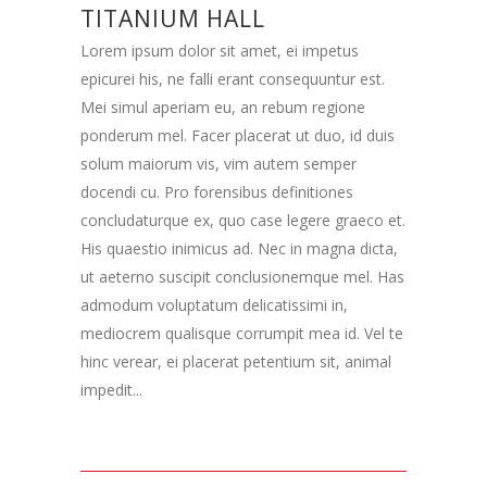
TITANIUM HALL
Lorem ipsum dolor sit amet, ei impetus
epicurei his, ne falli erant consequuntur est.
Mei simul aperiam eu, an rebum regione
ponderum mel. Facer placerat ut duo, id duis
solum maiorum vis, vim autem semper
docendi cu. Pro forensibus definitiones
concludaturque ex, quo case legere graeco et.
His quaestio inimicus ad. Nec in magna dicta,
ut aeterno suscipit conclusionemque mel. Has
admodum voluptatum delicatissimi in,
mediocrem qualisque corrumpit mea id. Vel te
hinc verear, ei placerat petentium sit, animal
impedit...