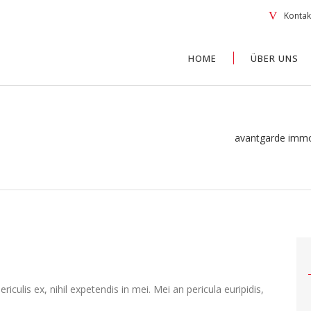
Kontakt
HOME
ÜBER UNS
avantgarde immo
culis ex, nihil expetendis in mei. Mei an pericula euripidis,