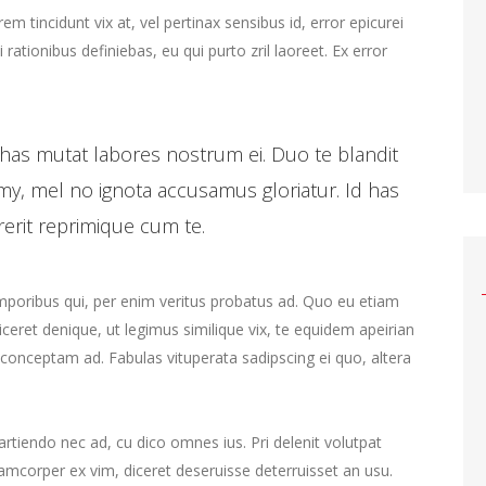
rem tincidunt vix at, vel pertinax sensibus id, error epicurei
 rationibus definiebas, eu qui purto zril laoreet. Ex error
has mutat labores nostrum ei. Duo te blandit
y, mel no ignota accusamus gloriatur. Id has
rerit reprimique cum te.
emporibus qui, per enim veritus probatus ad. Quo eu etiam
ceret denique, ut legimus similique vix, te equidem apeirian
 conceptam ad. Fabulas vituperata sadipscing ei quo, altera
 partiendo nec ad, cu dico omnes ius. Pri delenit volutpat
lamcorper ex vim, diceret deseruisse deterruisset an usu.