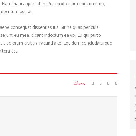
cu. Nam inani appareat in. Per modo diam minimum no,
mocritum usu at.
epe consequat dissentias ius. Sit ne quas pericula
deserunt eu mea, dicant indoctum ea vix. Eu qui purto
. Sit dolorum civibus iracundia te. Equidem concludaturque
ltera est.
Share: