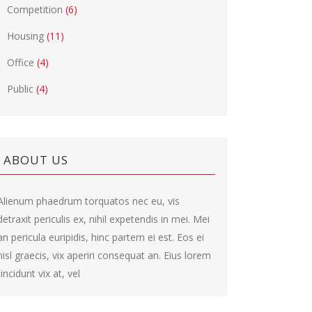
Competition
(6)
Housing
(11)
Office
(4)
Public
(4)
ABOUT US
Alienum phaedrum torquatos nec eu, vis
detraxit periculis ex, nihil expetendis in mei. Mei
an pericula euripidis, hinc partem ei est. Eos ei
nisl graecis, vix aperiri consequat an. Eius lorem
tincidunt vix at, vel