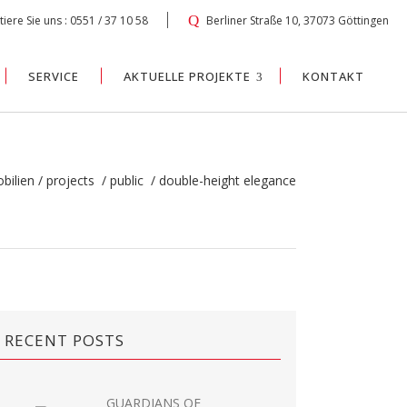
iere Sie uns : 0551 / 37 10 58
Berliner Straße 10, 37073 Göttingen
SERVICE
AKTUELLE PROJEKTE
KONTAKT
bilien
/
projects
/
public
/
double-height elegance
RECENT POSTS
GUARDIANS OF