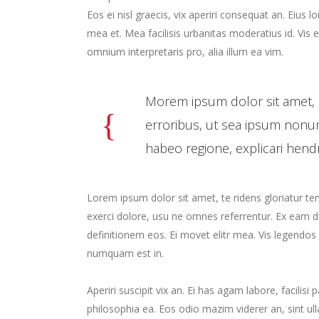
Eos ei nisl graecis, vix aperiri consequat an. Eius lo
mea et. Mea facilisis urbanitas moderatius id. Vis ei
omnium interpretaris pro, alia illum ea vim.
Morem ipsum dolor sit amet, 
erroribus, ut sea ipsum nonum
habeo regione, explicari hend
Lorem ipsum dolor sit amet, te ridens gloriatur t
exerci dolore, usu ne omnes referrentur. Ex eam di
definitionem eos. Ei movet elitr mea. Vis legendos
numquam est in.
Aperiri suscipit vix an. Ei has agam labore, facilisi
philosophia ea. Eos odio mazim viderer an, sint ul