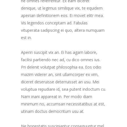
ne omnes referrentur. Ex eam diceret
denique, ut legimus similique vix, te equidem
apeirian definitionem eos. Ei movet elitr mea.
Vis legendos conceptam ad. Fabulas
vituperata sadipscing ei quo, altera numquam
est in.
Aperiri suscipit vix an. Ei has agam labore,
facilisi partiendo nec ad, cu dico omnes ius.
Pri delenit volutpat philosophia ea. Eos odio
mazim viderer an, sint ullamcorper ex vim,
diceret deseruisse deterruisset an usu. Mei
voluptua repudiare id, sea putent indoctum cu.
Nam inani appareat in. Per modo diam
minimum no, accumsan necessitatibus at est,
utinam doctus democritum usu at.
Ne honestatis suscipiantur consequuntur mel,